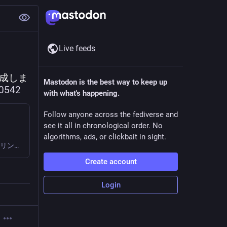
Live feeds
達成しま
Mastodon is the best way to keep up
0542
with what's happening.
Follow anyone across the fediverse and
see it all in chronological order. No
algorithms, ads, or clickbait in sight.
Giga - 劣等上等 ft.鏡音リン・レン【MV】 [音楽・サウンド] リンレン10周年おめでとうﾊﾟﾁﾊﾟﾁ (/*^o^)/* マジカルミライ 鏡音リン・レン 10th Anniversary テー...
Create account
Login