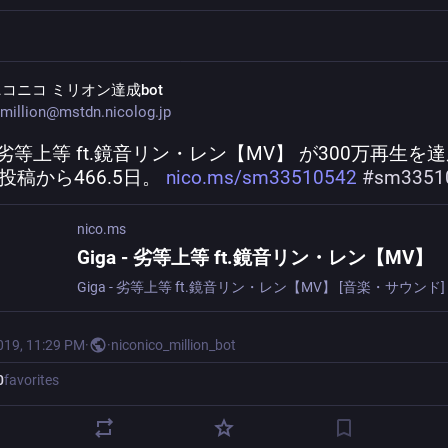
コニコ ミリオン達成bot
million@mstdn.nicolog.jp
 - 劣等上等 ft.鏡音リン・レン【MV】 が300万再生を
投稿から466.5日。 
nico.ms/sm33510542
#
sm3351
nico.ms
Giga - 劣等上等 ft.鏡音リン・レン【MV】
019, 11:29 PM
·
·
niconico_million_bot
0
favorites