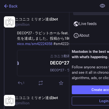
Back
ニコニコ ミリオン達成bot
Nov 21, 2023
Live feeds
@
million
DECO*27 - ラビットホール feat. 初音ミク が200万再
About
生を達成しました。投稿から186.5日。 
nico.ms/sm42224358
#
sm42224358
Mastodon is the best 
ニコニコ動画
with what's happening.
DECO*27 - ラビットホール feat. 初音ミク
Follow anyone across 
DECO*27 - ラビットホール feat. 初音ミク [音楽・サウンド] 「死ぬまでピュアピュアやってんのん？」mylist/9850666Listen & Download: https://karent.jp/...
and see it all in chron
algorithms, ads, or clic
1
Create ac
ニコニコ ミリオン達成bot
Mar 24, 2024
Login
@
million