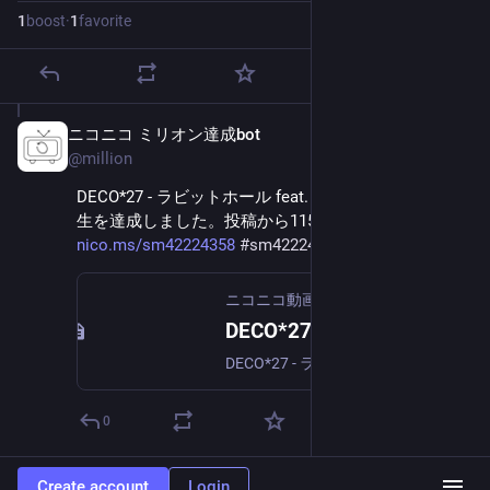
1
boost
·
1
favorite
ニコニコ ミリオン達成bot
Jul 18
@
million
DECO*27 - ラビットホール feat. 初音ミク が600万再
生を達成しました。投稿から1155.7日。 
nico.ms/sm42224358
#
sm42224358
ニコニコ動画
DECO*27 - ラビットホール feat. 初音ミク
DECO*27 - ラビットホール feat. 初音ミク [音楽・サウンド] 「死ぬまでピュアピュアやってんのん？」mylist/9850666Listen & Download: https://karent.jp/...
0
Create account
Login